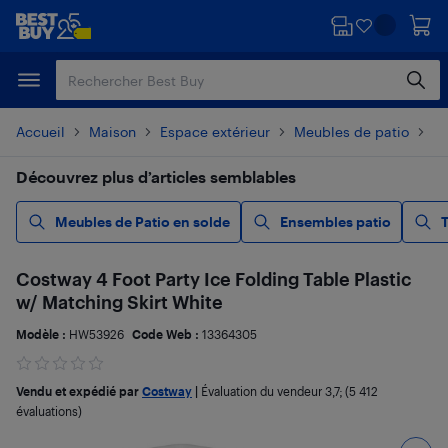
Passer
Passer
au
au
contenu
pied
principal
de
page
Accueil
Maison
Espace extérieur
Meubles de patio
Ta
Découvrez plus d’articles semblables
Meubles de Patio en solde
Ensembles patio
T
Costway 4 Foot Party Ice Folding Table Plastic
w/ Matching Skirt White
Modèle :
HW53926
Code Web :
13364305
Vendu et expédié par
Costway
|
Évaluation du vendeur
3,7
; (5 412
évaluations)