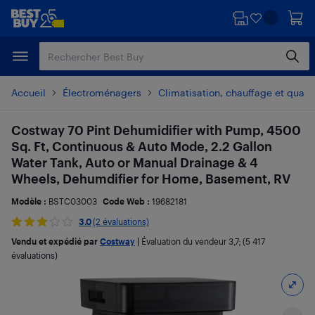
Passer
Passer
au
au
contenu
pied
principal
de
page
Accueil
Électroménagers
Climatisation, chauffage et qualité
Costway 70 Pint Dehumidifier with Pump, 4500
Sq. Ft, Continuous & Auto Mode, 2.2 Gallon
Water Tank, Auto or Manual Drainage & 4
Wheels, Dehumdifier for Home, Basement, RV
Modèle :
BSTC03003
Code Web :
19682181
3.0
(2 évaluations)
Vendu et expédié par
Costway
|
Évaluation du vendeur
3,7
; (5 417
évaluations)