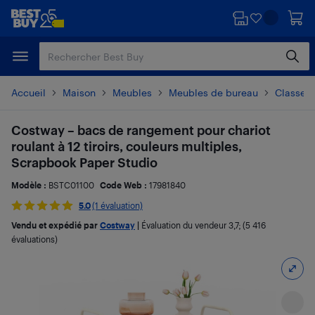
Passer
Passer
au
au
contenu
pied
principal
de
page
Accueil
Maison
Meubles
Meubles de bureau
Classeur
Costway – bacs de rangement pour chariot
roulant à 12 tiroirs, couleurs multiples,
Scrapbook Paper Studio
Modèle :
BSTC01100
Code Web :
17981840
5.0
(1 évaluation)
Vendu et expédié par
Costway
|
Évaluation du vendeur
3,7
; (5 416
évaluations)