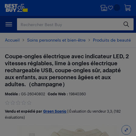
Passer
Passer
au
au
contenu
pied
principal
de
page
Accueil
Soins personnels et bien-être
Produits de beauté et
Coupe-ongles électrique avec indicateur LED, 2
vitesses réglables, lime à ongles électrique
rechargeable USB, coupe-ongles sûr, adapté
aux enfants, aux personnes âgées et aux
adultes.（champagne）
Modèle :
GS-26040802
Code Web :
19840360
Vendu et expédié par
Green Scenic
|
Évaluation du vendeur
3,3
; (182
évaluations)