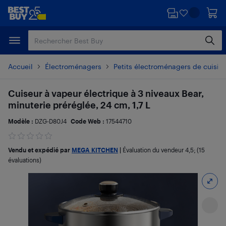
Passer
Passer
au
au
contenu
pied
principal
de
page
Accueil
Électroménagers
Petits électroménagers de cuisin
Cuiseur à vapeur électrique à 3 niveaux Bear,
minuterie préréglée, 24 cm, 1,7 L
Modèle :
DZG-D80J4
Code Web :
17544710
Vendu et expédié par
MEGA KITCHEN
|
Évaluation du vendeur
4,5
; (15
évaluations)