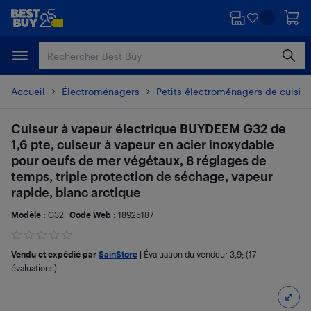
Passer
Passer
au
au
contenu
pied
principal
de
page
Accueil
Électroménagers
Petits électroménagers de cuisin
Cuiseur à vapeur électrique BUYDEEM G32 de
1,6 pte, cuiseur à vapeur en acier inoxydable
pour oeufs de mer végétaux, 8 réglages de
temps, triple protection de séchage, vapeur
rapide, blanc arctique
Modèle :
G32
Code Web :
18925187
Vendu et expédié par
SainStore
|
Évaluation du vendeur
3,9
; (17
évaluations)