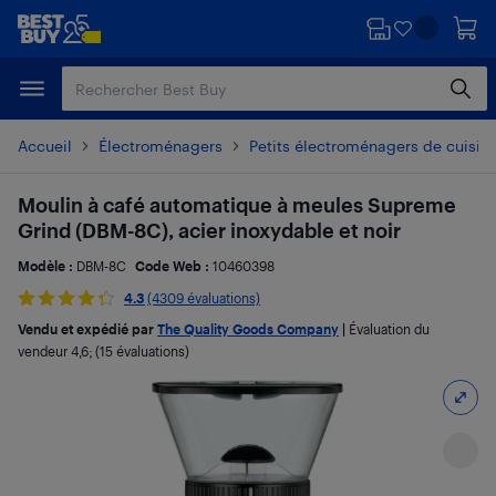
Passer
Passer
au
au
contenu
pied
principal
de
page
Accueil
Électroménagers
Petits électroménagers de cuisin
Moulin à café automatique à meules Supreme
Grind (DBM-8C), acier inoxydable et noir
Modèle :
DBM-8C
Code Web :
10460398
4.3
(4309 évaluations)
Vendu et expédié par
The Quality Goods Company
|
Évaluation du
vendeur
4,6
; (15 évaluations)