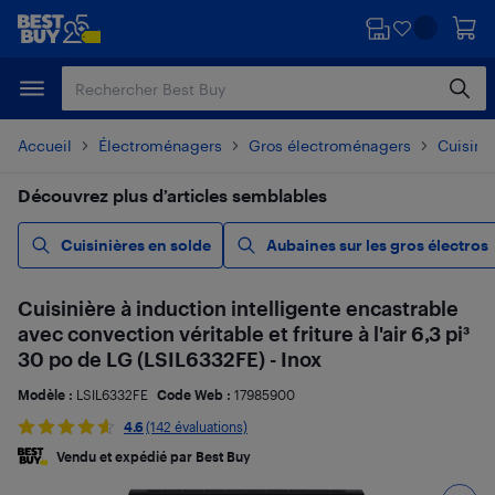
Passer
Passer
au
au
contenu
pied
principal
de
page
Accueil
Électroménagers
Gros électroménagers
Cuisiniè
Découvrez plus d’articles semblables
Cuisinières en solde
Aubaines sur les gros électros
Cuisinière à induction intelligente encastrable
avec convection véritable et friture à l'air 6,3 pi³
30 po de LG (LSIL6332FE) - Inox
Modèle :
LSIL6332FE
Code Web :
17985900
4.6
(142 évaluations)
Vendu et expédié par Best Buy