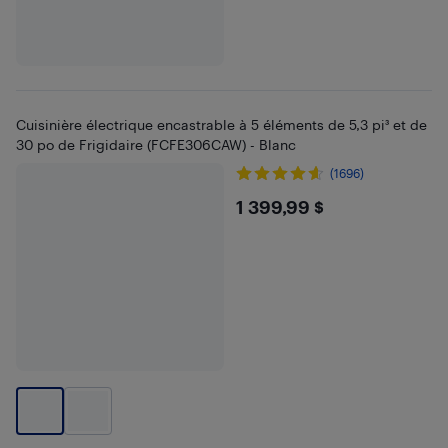
Cuisinière électrique encastrable à 5 éléments de 5,3 pi³ et de
30 po de Frigidaire (FCFE306CAW) - Blanc
(1696)
$1399.99
1 399,99 $