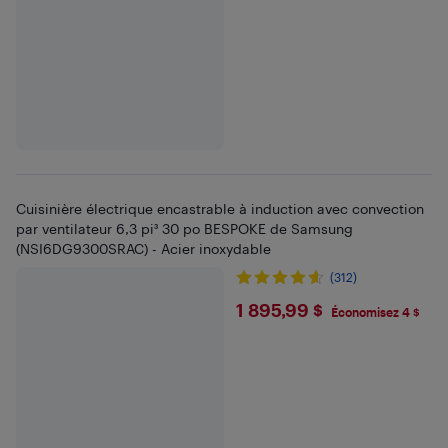
Cuisinière électrique encastrable à induction avec convection
par ventilateur 6,3 pi³ 30 po BESPOKE de Samsung
(NSI6DG9300SRAC) - Acier inoxydable
(312)
$1895.99
1 895,99 $
Économisez 4 $