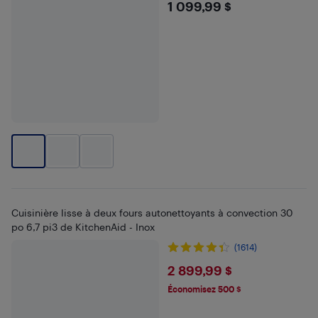
$1099.99
1 099,99 $
Cuisinière lisse à deux fours autonettoyants à convection 30
po 6,7 pi3 de KitchenAid - Inox
(1614)
$2899.99
2 899,99 $
Économisez 500 $