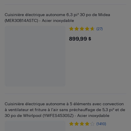
Cuisinière électrique autonome 6,3 pi³ 30 po de Midea
(MER30B14ASTC) - Acier inoxydable
(27)
$899.99
899,99 $
Cuisinière électrique autonome à 5 éléments avec convection
à ventilateur et friture à l'air sans préchauffage de 5,3 pi³ et de
30 po de Whirlpool (YWFES4530SZ) - Acier inoxydable
(1410)