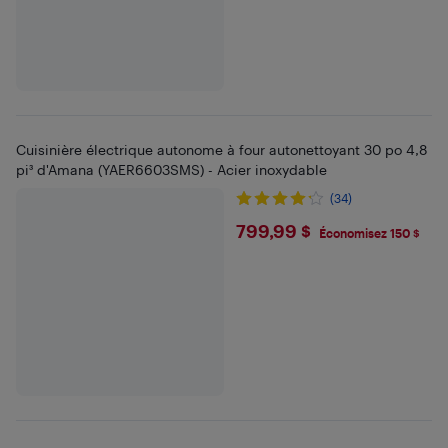
Cuisinière électrique autonome à four autonettoyant 30 po 4,8
pi³ d'Amana (YAER6603SMS) - Acier inoxydable
(34)
$799.99
799,99 $
Économisez 150 $