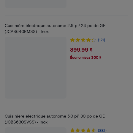
Cuisinière électrique autonome 2,9 pi³ 24 po de GE
(JCAS640RMSS) - Inox
(171)
$899.99
899,99 $
Économisez 300 $
Cuisinière électrique autonome 5,0 pi³ 30 po de GE
(JCBS630SVSS) - Inox
(882)