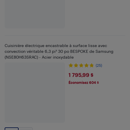
Cuisinière électrique encastrable à surface lisse avec
convection véritable 6,3 pi³ 30 po BESPOKE de Samsung
(NSE80H63SRAC) - Acier inoxydable
(25)
$1795.99
1 795,99 $
Économisez 604 $