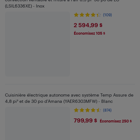
(LSIL6336XE) - Inox
(109)
$2594.99
2 594,99 $
Économisez 105 $
Cuisinière électrique autonome avec système Temp Assure de
4,8 pi³ et de 30 po d'Amana (YAER6303MFW) - Blanc
(874)
$799.99
799,99 $
Économisez 250 $