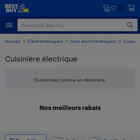
Passer
Passer
au
au
contenu
pied
principal
de
page
Accueil
Électroménagers
Gros électroménagers
Cuisiniè
Cuisinière électrique
Passer aux résultats
Économisez comme en décembre.
Nos meilleurs rabais