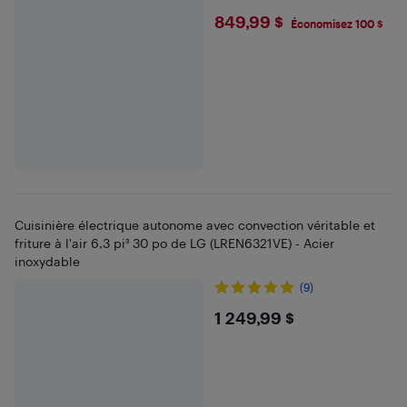
$849.99
849,99 $
Économisez 100 $
Cuisinière électrique autonome avec convection véritable et
friture à l'air 6,3 pi³ 30 po de LG (LREN6321VE) - Acier
inoxydable
(9)
$1249.99
1 249,99 $