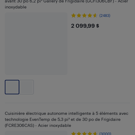
avant 30 po 6,2 pi³ Gallery de Frigidaire (GCFI306CBF) - Acier
inoxydable
(2483)
$2099.99
2 099,99 $
Cuisinière électrique autonome intelligente à 5 éléments avec
technologie EvenTemp de 5,3 pi³ et de 30 po de Frigidaire
(FCRE306CAS) - Acier inoxydable
(3000)