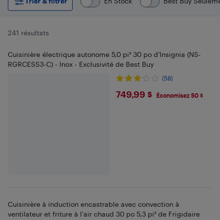
Trier & filtrer
En Stock
Best Buy Seulem
241 résultats
Cuisinière électrique autonome 5,0 pi³ 30 po d'Insignia (NS-
RGRCESS3-C) - Inox - Exclusivité de Best Buy
(58)
$749.99
749,99 $
Économisez 50 $
Cuisinière à induction encastrable avec convection à
ventilateur et friture à l'air chaud 30 po 5,3 pi³ de Frigidaire