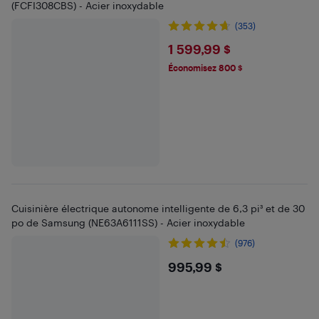
(FCFI308CBS) - Acier inoxydable
(353)
$1599.99
1 599,99 $
Économisez 800 $
Cuisinière électrique autonome intelligente de 6,3 pi³ et de 30
po de Samsung (NE63A6111SS) - Acier inoxydable
(976)
$995.99
995,99 $