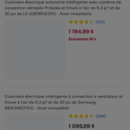
Cuisinière électrique autonome intelligente avec système de
convection véritable Probake et friture à l'air de 6,3 pi³ et de
30 po de LG (LREN6323YE) - Acier inoxydable
(200)
$1194.99
1 194,99 $
Économisez 55 $
Cuisinière électrique intelligente à convection à ventilateur et
friture à l'air de 6,3 pi³ et de 30 po de Samsung
(NE63A6511SS) - Acier inoxydable
(2978)
$1095.99
1 095,99 $