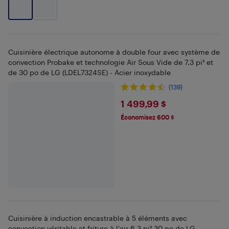
Cuisinière électrique autonome à double four avec système de
convection Probake et technologie Air Sous Vide de 7,3 pi³ et
de 30 po de LG (LDEL7324SE) - Acier inoxydable
(139)
$1499.99
1 499,99 $
Économisez 600 $
Cuisinière à induction encastrable à 5 éléments avec
convection véritable et friture à l'air 6,3 pi³ 30 po de LG