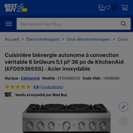
Passer
Passer
au
au
contenu
pied
principal
de
page
Accueil
Électroménagers
Gros électroménagers
Cuisiniè
Cuisinière biénergie autonome à convection
véritable 6 brûleurs 5,1 pi³ 36 po de KitchenAid
(KFDS936SSS) - Acier inoxydable
Marque :
KitchenAid
Modèle :
KFDS936SSS
Code Web :
19586590
4.8
(4 évaluations)
Vendu et expédié par Best Buy