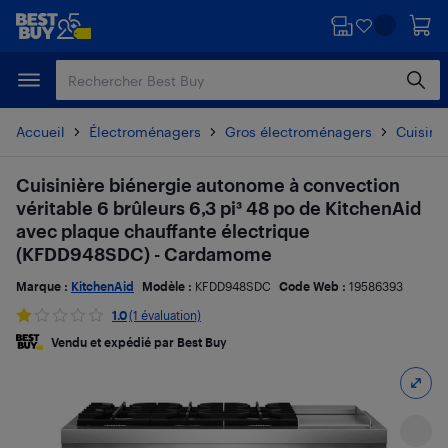
Passer
Passer
au
au
contenu
pied
principal
de
page
Accueil
Électroménagers
Gros électroménagers
Cuisiniè
Cuisinière biénergie autonome à convection
véritable 6 brûleurs 6,3 pi³ 48 po de KitchenAid
avec plaque chauffante électrique
(KFDD948SDC) - Cardamome
Marque :
KitchenAid
Modèle :
KFDD948SDC
Code Web :
19586393
1.0
(1 évaluation)
Vendu et expédié par Best Buy