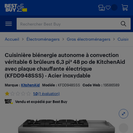
Passer
Passer
au
au
contenu
pied
principal
de
page
Accueil
Électroménagers
Gros électroménagers
Cuisiniè
Cuisinière biénergie autonome à convection
véritable 6 brûleurs 6,3 pi³ 48 po de KitchenAid
avec plaque chauffante électrique
(KFDD948SSS) - Acier inoxydable
Marque :
KitchenAid
Modèle :
KFDD948SSS
Code Web :
19586589
1.0
(1 évaluation)
Vendu et expédié par Best Buy