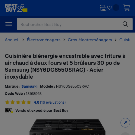
Passer
Passer
au
au
contenu
pied
principal
de
page
Accueil
Électroménagers
Gros électroménagers
Cuisiniè
Cuisinière biénergie encastrable avec friture à
air chaud à deux fours et 5 brûleurs 30 po de
Samsung (NSY6DG8550SRAC) - Acier
inoxydable
Marque :
Samsung
Modèle :
NSY6DG8550SRAC
Code Web :
18168963
4.8
(16 évaluations)
Vendu et expédié par Best Buy