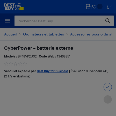
Passer
Passer
au
au
contenu
pied
principal
de
page
Accueil
Ordinateurs et tablettes
Accessoires pour ordinate
CyberPower – batterie externe
Modèle :
BP48VP2U02
Code Web :
13468351
Vendu et expédié par
Best Buy for Business
|
Évaluation du vendeur
4,0
;
(2 172 évaluations)