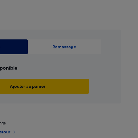
n
Ramassage
sponible
Ajouter au panier
ange
retour