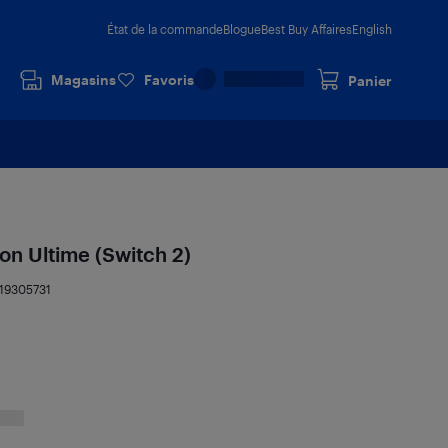
État de la commande
Blogue
Best Buy Affaires
English
Magasins
Favoris
Panier
on Ultime (Switch 2)
19305731