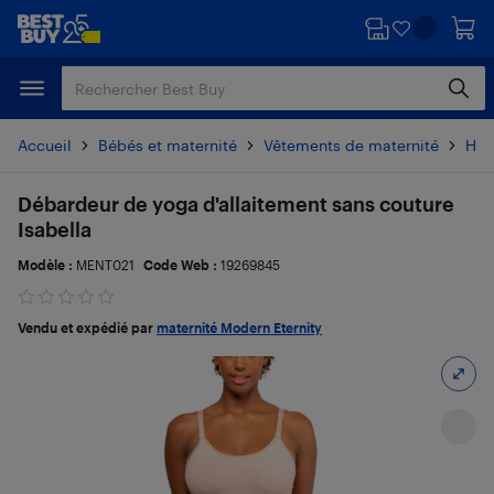
Passer
Passer
au
au
contenu
pied
principal
de
page
Accueil
Bébés et maternité
Vêtements de maternité
Hau
Débardeur de yoga d'allaitement sans couture
Isabella
Modèle :
MENT021
Code Web :
19269845
Vendu et expédié par
maternité Modern Eternity