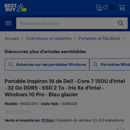
Passer
Passer
au
au
contenu
pied
principal
de
page
Accueil
Ordinateurs et tablettes
Portables et MacBook
P
Découvrez plus d’articles semblables
Aubaines sur les portables Windows
Portables Win
Portable Inspiron 16 de Dell - Core 7 150U d'Intel
- 32 Go DDR5 - SSD 2 To - Iris Xe d'Intel -
Windows 10 Pro - Bleu glacier
Modèle :
I5640CDFV
Code Web :
19395439
Vendu et expédié par
PCStop
|
Évaluation du vendeur
3,5
; (53 évaluations)