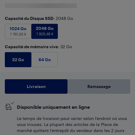
Capacité du Disque SSD
: 2048 Go
2048 Go
1 926,48
$
1024 Go
1 761,56
2048 Go
$
1024 Go
1 926,48
$
1 761,56
$
Capacité de mémoire vive
: 32 Go
32 Go
64 Go
Livraison
Ramassage
Disponible uniquement en ligne
Le temps de livraison peut varier selon l'endroit où vous
vous trouvez. La plupart des articles de la Place de
marché quittent l’entrepôt du vendeur dans les 2 jours