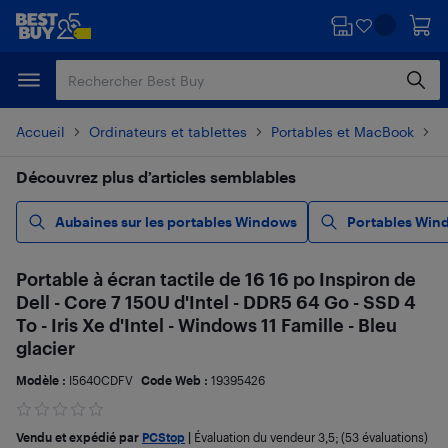
Passer
Passer
au
au
contenu
pied
principal
de
page
Accueil
Ordinateurs et tablettes
Portables et MacBook
P
Découvrez plus d’articles semblables
Aubaines sur les portables Windows
Portables Win
Portable à écran tactile de 16 16 po Inspiron de
Dell - Core 7 150U d'Intel - DDR5 64 Go - SSD 4
To - Iris Xe d'Intel - Windows 11 Famille - Bleu
glacier
Modèle :
I5640CDFV
Code Web :
19395426
Vendu et expédié par
PCStop
|
Évaluation du vendeur
3,5
; (53 évaluations)