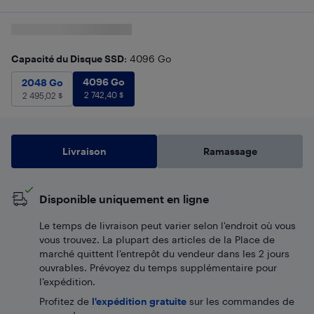
Capacité du Disque SSD
: 4096 Go
4096 Go
2 742,40
$
2048 Go
4096 Go
2 495,02
$
2048 Go
2 742,40
$
2 495,02
$
Livraison
Ramassage
Disponible uniquement en ligne
Le temps de livraison peut varier selon l'endroit où vous
vous trouvez. La plupart des articles de la Place de
marché quittent l’entrepôt du vendeur dans les 2 jours
ouvrables. Prévoyez du temps supplémentaire pour
l’expédition.
Profitez de
l'expédition gratuite
sur les commandes de