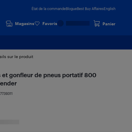
État de la commande
Blogue
Best Buy Affaires
English
Magasins
Favoris
Panier
ails sur le produit
et gonfleur de pneus portatif 800
Tender
17739311