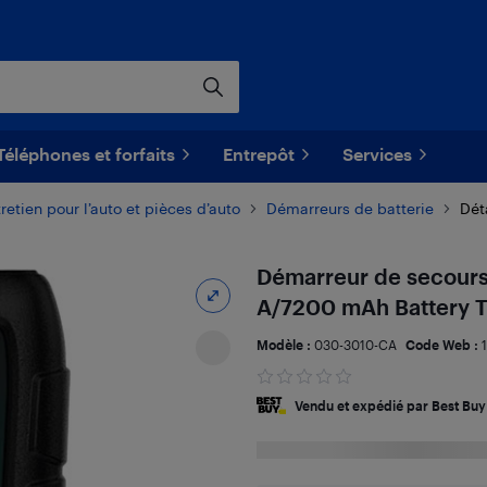
Téléphones et forfaits
Entrepôt
Services
retien pour l’auto et pièces d’auto
Démarreurs de batterie
Dét
Démarreur de secours 
A/7200 mAh Battery 
Modèle :
030-3010-CA
Code Web :
Vendu et expédié par Best Buy