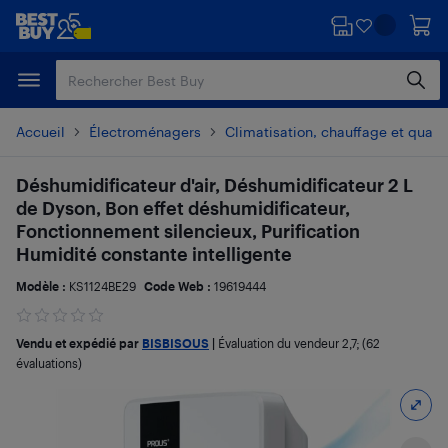
Passer
Passer
au
au
contenu
pied
principal
de
page
Accueil
Électroménagers
Climatisation, chauffage et qualité
Déshumidificateur d'air, Déshumidificateur 2 L
de Dyson, Bon effet déshumidificateur,
Fonctionnement silencieux, Purification
Humidité constante intelligente
Modèle :
KS1124BE29
Code Web :
19619444
Vendu et expédié par
BISBISOUS
|
Évaluation du vendeur
2,7
; (62
évaluations)