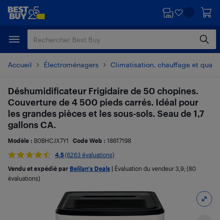
Passer
Passer
au
au
contenu
pied
principal
de
page
Accueil
Électroménagers
Climatisation, chauffage et qualité
Déshumidificateur Frigidaire de 50 chopines.
Couverture de 4 500 pieds carrés. Idéal pour
les grandes pièces et les sous-sols. Seau de 1,7
gallons CA.
Modèle :
B0BHCJX7Y1
Code Web :
18617198
4.5
(6263 évaluations)
Vendu et expédié par
Belilan's Deals
|
Évaluation du vendeur
3,9
; (80
évaluations)