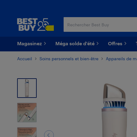
Passer
Passer
au
au
contenu
pied
principal
de
page
Magasinez
Méga solde d'été
Offres
Accueil
Soins personnels et bien-être
Appareils de 