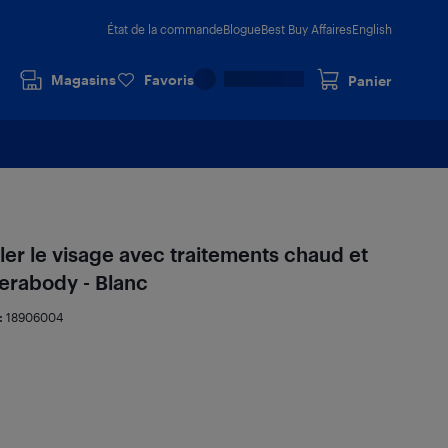
État de la commande
Blogue
Best Buy Affaires
English
Magasins
Favoris
Panier
ler le visage avec traitements chaud et
erabody - Blanc
:
18906004