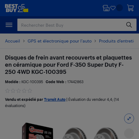
Passer
Passer
au
au
contenu
pied
principal
de
page
Accueil
GPS et électronique pour l'auto
Produits d’entretien
Disques de frein avant recouverts et plaquettes
en céramique pour Ford F-350 Super Duty F-
250 4WD KGC-100395
Modèle :
KGC-100395
Code Web :
17442863
Vendu et expédié par
Transit Auto
|
Évaluation du vendeur
4,4
; (14
évaluations)