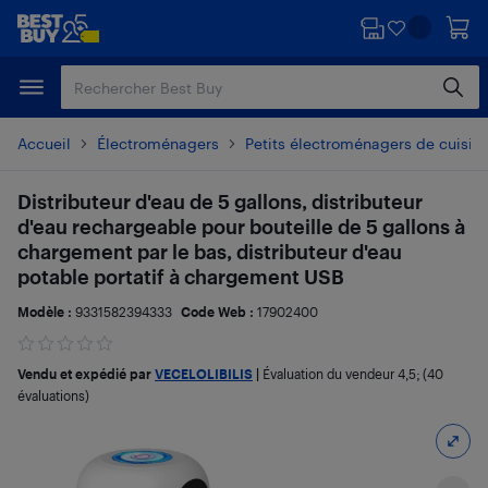
Passer
Passer
au
au
contenu
pied
principal
de
page
Accueil
Électroménagers
Petits électroménagers de cuisin
Distributeur d'eau de 5 gallons, distributeur
d'eau rechargeable pour bouteille de 5 gallons à
chargement par le bas, distributeur d'eau
potable portatif à chargement USB
Modèle :
9331582394333
Code Web :
17902400
Vendu et expédié par
VECELOLIBILIS
|
Évaluation du vendeur
4,5
; (40
évaluations)