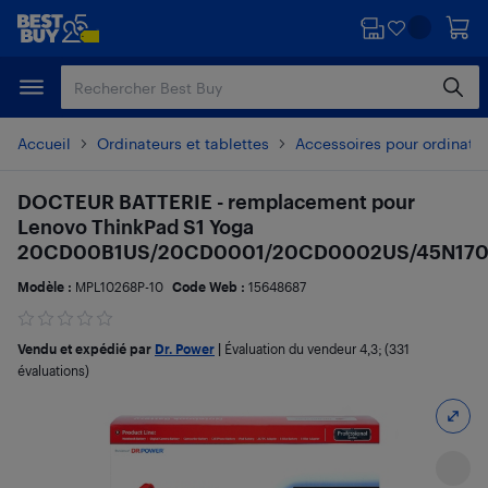
Passer
Passer
au
au
contenu
pied
principal
de
page
Accueil
Ordinateurs et tablettes
Accessoires pour ordinate
DOCTEUR BATTERIE - remplacement pour
Lenovo ThinkPad S1 Yoga
20CD00B1US/20CD0001/20CD0002US/45N170
Modèle :
MPL10268P-10
Code Web :
15648687
Vendu et expédié par
Dr. Power
|
Évaluation du vendeur
4,3
; (331
évaluations)