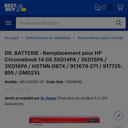
Passer
Passer
au
au
contenu
pied
principal
de
page
Accueil
Ordinateurs et tablettes
Accessoires pour ordinate
DR. BATTERIE - Remplacement pour HP
Chromebook 14 G5 3XD14PA / 3XD15PA /
3XD16PA / HSTNN-DB7X / 917679-271 / 917725-
855 / GM02XL
Modèle :
MPL08335P-20
Code Web :
15649092
Vendu et expédié par
Dr. Power
|
Évaluation du vendeur
4,3
; (331
évaluations)