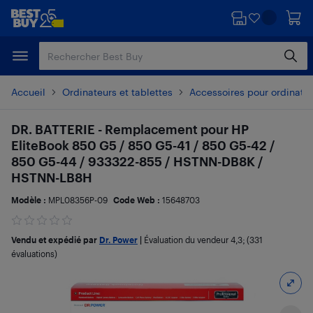
Passer
Passer
au
au
contenu
pied
principal
de
page
Accueil
Ordinateurs et tablettes
Accessoires pour ordinate
DR. BATTERIE - Remplacement pour HP
EliteBook 850 G5 / 850 G5-41 / 850 G5-42 /
850 G5-44 / 933322-855 / HSTNN-DB8K /
HSTNN-LB8H
Modèle :
MPL08356P-09
Code Web :
15648703
Vendu et expédié par
Dr. Power
|
Évaluation du vendeur
4,3
; (331
évaluations)