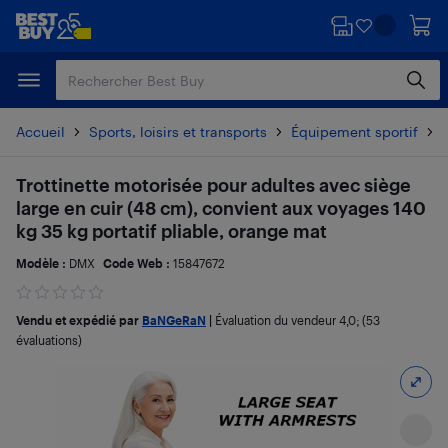
Passer
Passer
au
au
contenu
pied
principal
de
page
Accueil
Sports, loisirs et transports
Équipement sportif
Trottinette motorisée pour adultes avec siège
large en cuir (48 cm), convient aux voyages 140
kg 35 kg portatif pliable, orange mat
Modèle :
DMX
Code Web :
15847672
Vendu et expédié par
BaNGeRaN
|
Évaluation du vendeur
4,0
; (53
évaluations)