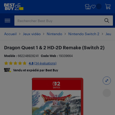
Passer
Passer
au
au
contenu
pied
principal
de
page
Accueil
Jeux vidéo
Nintendo
Nintendo Switch 2
Jeux 
Dragon Quest 1 & 2 HD-2D Remake (Switch 2)
Modèle :
662248928241
Code Web :
19339664
4.8
(34 évaluations)
Vendu et expédié par Best Buy