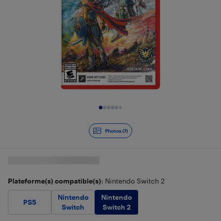
Diapositive 1 de 7
Photos (7)
Plateforme(s) compatible(s)
: Nintendo Switch 2
Nintendo
Nintendo
PS5
Switch 2
Switch