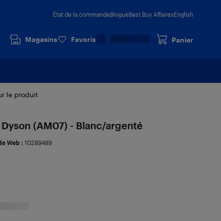
État de la commande
Blogue
Best Buy Affaires
English
Magasins
Favoris
Panier
ur le produit
e Dyson (AM07) - Blanc/argenté
de Web :
10289489