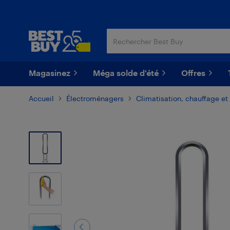
Passer
Passer
au
au
contenu
pied
principal
de
page
Magasinez
Méga solde d'été
Offres
Accueil
Électroménagers
Climatisation, chauffage et 