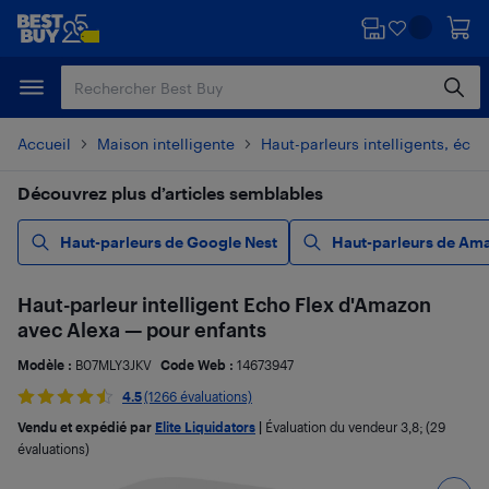
Passer
Passer
au
au
contenu
pied
principal
de
page
Accueil
Maison intelligente
Haut-parleurs intelligents, écra
Découvrez plus d’articles semblables
Haut-parleurs de Google Nest
Haut-parleurs de Am
Haut-parleur intelligent Echo Flex d'Amazon
avec Alexa — pour enfants
Modèle :
B07MLY3JKV
Code Web :
14673947
4.5
(1266 évaluations)
Vendu et expédié par
Elite Liquidators
|
Évaluation du vendeur
3,8
; (29
évaluations)