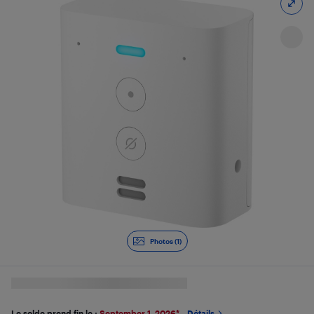
Photos (1)
Le solde prend fin le :
September 1, 2026
*
Détails