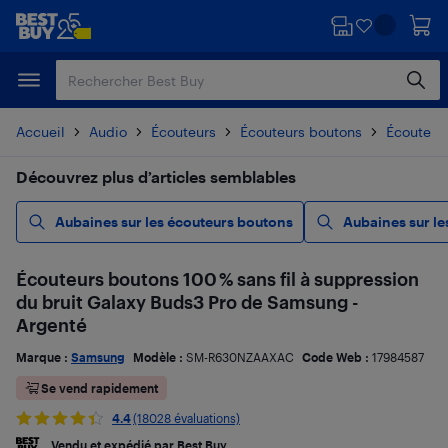
Passer
Passer
au
au
contenu
pied
principal
de
page
Accueil
Audio
Écouteurs
Écouteurs boutons
Écouteurs
Découvrez plus d’articles semblables
Aubaines sur les écouteurs boutons
Aubaines sur le
Écouteurs boutons 100 % sans fil à suppression
du bruit Galaxy Buds3 Pro de Samsung -
Argenté
Marque :
Samsung
Modèle :
SM-R630NZAAXAC
Code Web :
17984587
Se vend rapidement
4.4
(18028 évaluations)
Vendu et expédié par Best Buy