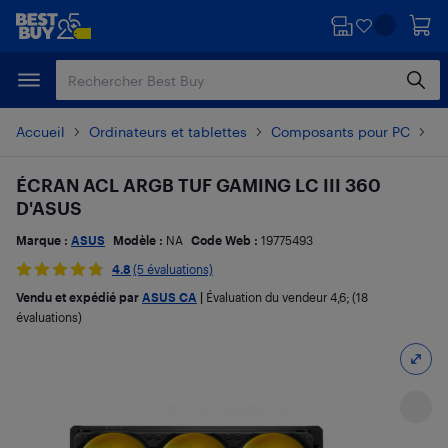
Passer
Passer
au
au
contenu
pied
principal
de
page
Accueil
Ordinateurs et tablettes
Composants pour PC
Ve
ÉCRAN ACL ARGB TUF GAMING LC III 360
D'ASUS
Marque :
ASUS
Modèle :
NA
Code Web :
19775493
4.8
(5 évaluations)
Vendu et expédié par
ASUS CA
|
Évaluation du vendeur
4,6
; (18
évaluations)