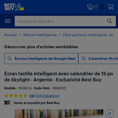
Passer
Passer
au
au
contenu
pied
principal
de
page
Accueil
Maison intelligente
Haut-parleurs intelligents, écra
Découvrez plus d’articles semblables
Écrans intelligents de Google Nest
Calendrier Skyli
Écran tactile intelligent avec calendrier de 15 po
de Skylight - Argenté - Exclusivité Best Buy
Modèle :
150BECA
Code Web :
18588522
4.6
(434 évaluations)
Vendu et expédié par Best Buy