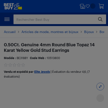
Passer
Passer
au
au
contenu
pied
principal
de
page
Accueil
Articles de mode, montres et bijoux
Bijoux
Boucl
0.50Ct. Genuine 4mm Round Blue Topaz 14
Karat Yellow Gold Stud Earrings
Modèle :
BE3188Y
Code Web :
10513800
Vendu et expédié par
Elite Jewels
|
Évaluation du vendeur
4,6
; (7
évaluations)