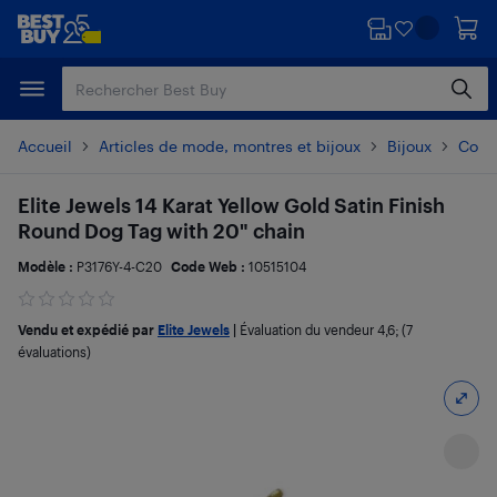
Passer
Passer
au
au
contenu
pied
principal
de
page
Accueil
Articles de mode, montres et bijoux
Bijoux
Colli
Elite Jewels 14 Karat Yellow Gold Satin Finish
Round Dog Tag with 20" chain
Modèle :
P3176Y-4-C20
Code Web :
10515104
Vendu et expédié par
Elite Jewels
|
Évaluation du vendeur
4,6
; (7
évaluations)