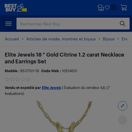
Passer
Passer
au
au
contenu
pied
principal
de
page
Accueil
Articles de mode, montres et bijoux
Bijoux
Ense
Elite Jewels 18 " Gold Citrine 1.2 carat Necklace
and Earrings Set
Modèle :
BS3710Y-18
Code Web :
10514501
Vendu et expédié par
Elite Jewels
|
Évaluation du vendeur
4,6
; (7
évaluations)