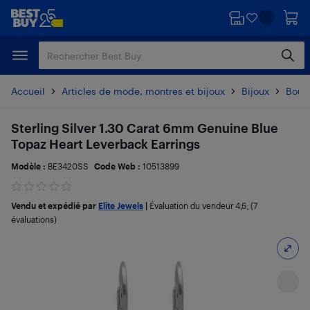
Passer
Passer
au
au
contenu
pied
principal
de
page
Accueil
Articles de mode, montres et bijoux
Bijoux
Boucl
Sterling Silver 1.30 Carat 6mm Genuine Blue
Topaz Heart Leverback Earrings
Modèle :
BE3420SS
Code Web :
10513899
Vendu et expédié par
Elite Jewels
|
Évaluation du vendeur
4,6
; (7
évaluations)