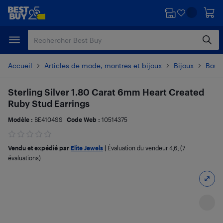
Passer
Passer
au
au
contenu
pied
principal
de
page
Accueil
Articles de mode, montres et bijoux
Bijoux
Boucl
Sterling Silver 1.80 Carat 6mm Heart Created
Ruby Stud Earrings
Modèle :
BE4104SS
Code Web :
10514375
Vendu et expédié par
Elite Jewels
|
Évaluation du vendeur
4,6
; (7
évaluations)