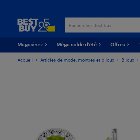
Passer
Passer
au
au
contenu
pied
principal
de
page
Magasinez
Méga solde d'été
Offres
Accueil
Articles de mode, montres et bijoux
Bijoux