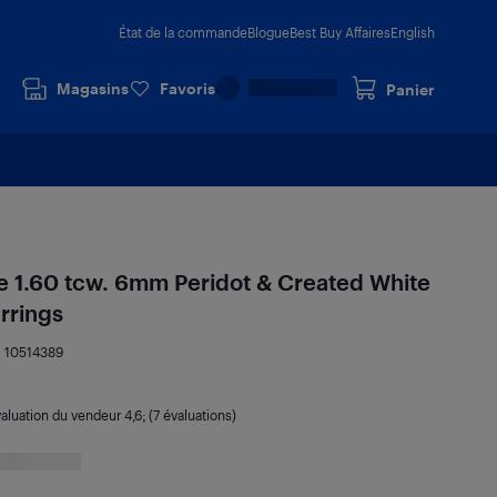
État de la commande
Blogue
Best Buy Affaires
English
Magasins
Favoris
Panier
ne 1.60 tcw. 6mm Peridot & Created White
rrings
:
10514389
aluation du vendeur
4,6
; (7 évaluations)