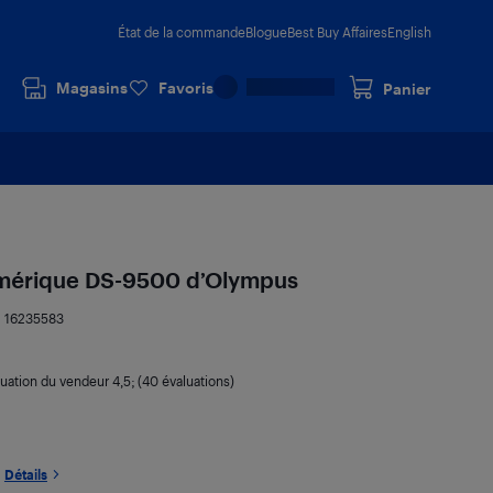
État de la commande
Blogue
Best Buy Affaires
English
Magasins
Favoris
Panier
umérique DS-9500 d’Olympus
:
16235583
luation du vendeur
4,5
; (40 évaluations)
Détails