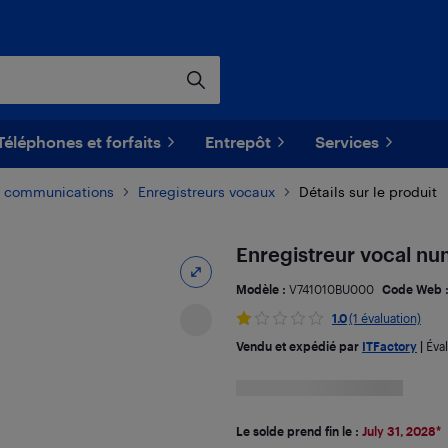
Téléphones et forfaits
Entrepôt
Services
t communications
Enregistreurs vocaux
Détails sur le produit
Enregistreur vocal n
Modèle :
V741010BU000
Code Web 
1.0
(1 évaluation)
Vendu et expédié par
ITFactory
|
Éva
Le solde prend fin le :
July 31, 2028
*