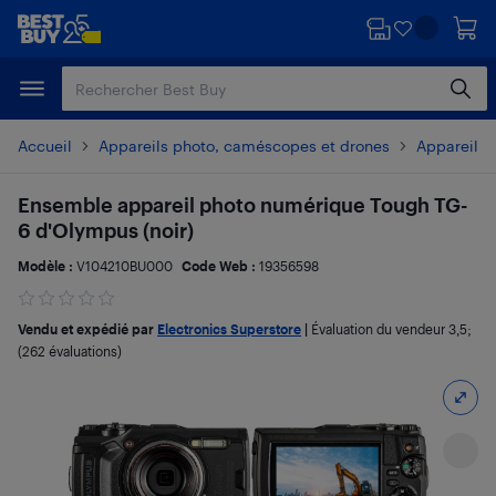
Passer
Passer
au
au
contenu
pied
principal
de
page
Accueil
Appareils photo, caméscopes et drones
Appareils 
Ensemble appareil photo numérique Tough TG-
6 d'Olympus (noir)
Modèle :
V104210BU000
Code Web :
19356598
Vendu et expédié par
Electronics Superstore
|
Évaluation du vendeur
3,5
;
(262 évaluations)