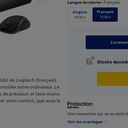
Langue du clavier
: Français
Français
74
Anglais
69,99
Français
$
Anglais
74,99
$
69,99
$
Livraiso
Stocks épuisé
K540 de Logitech (français)
ontrôler votre ordinateur. Le
s de précision et faire moins
rer votre confort, que vous la
Une couverture qui va au-delà de
Voir les avantages