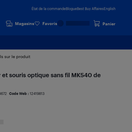
État de la commande
Blogue
Best Buy Affaires
English
Magasins
Favoris
Panier
ls sur le produit
 et souris optique sans fil MK540 de
8672
Code Web :
12419813