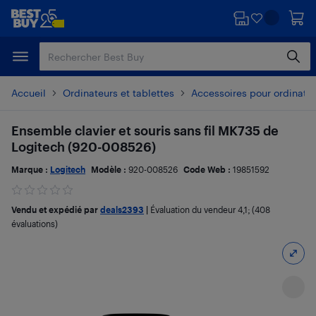
Passer
Passer
au
au
contenu
pied
principal
de
page
Accueil
Ordinateurs et tablettes
Accessoires pour ordinate
Ensemble clavier et souris sans fil MK735 de
Logitech (920-008526)
Marque :
Logitech
Modèle :
920-008526
Code Web :
19851592
Vendu et expédié par
deals2393
|
Évaluation du vendeur
4,1
; (408
évaluations)