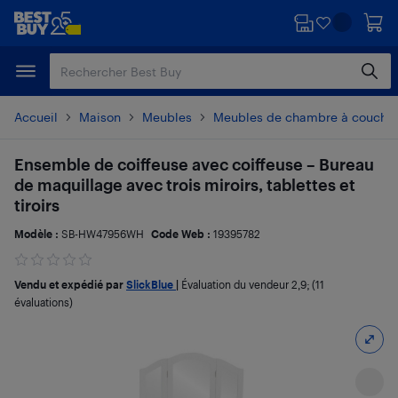
Passer
Passer
au
au
contenu
pied
principal
de
page
Accueil
Maison
Meubles
Meubles de chambre à couche
Ensemble de coiffeuse avec coiffeuse – Bureau
de maquillage avec trois miroirs, tablettes et
tiroirs
Modèle :
SB-HW47956WH
Code Web :
19395782
Vendu et expédié par
SlickBlue
|
Évaluation du vendeur
2,9
; (11
évaluations)