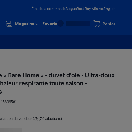
État de la commande
Blogue
Best Buy Affaires
English
Magasins
Favoris
Panier
 « Bare Home » - duvet d'oie - Ultra-doux
haleur respirante toute saison -
s
:
15896581
aluation du vendeur
3,7
; (7 évaluations)