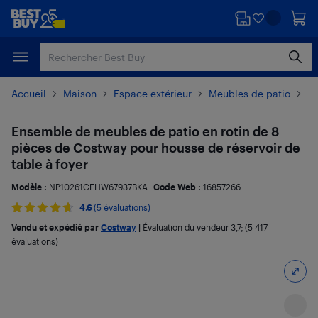
Passer
Passer
au
au
contenu
pied
principal
de
page
Accueil
Maison
Espace extérieur
Meubles de patio
En
Ensemble de meubles de patio en rotin de 8
pièces de Costway pour housse de réservoir de
table à foyer
Modèle :
NP10261CFHW67937BKA
Code Web :
16857266
4.6
(5 évaluations)
Vendu et expédié par
Costway
|
Évaluation du vendeur
3,7
; (5 417
évaluations)