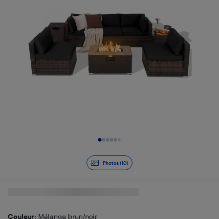
Diapositive 1 de 10
Photos (10)
Couleur
: Mélange brun/noir