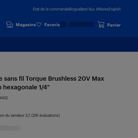
État de la commande
Blogue
Best Buy Affaires
English
Magasins
Favoris
Panier
 sans fil Torque Brushless 20V Max
 hexagonale 1/4"
4432
ion du vendeur
3,7
; (291 évaluations)