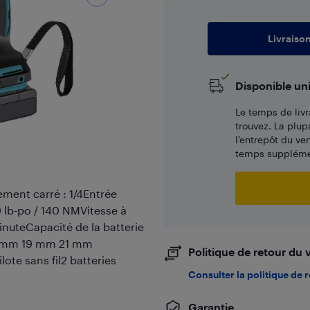
Livraiso
Disponible un
Le temps de livr
trouvez. La plup
l’entrepôt du ve
temps supplémen
ment carré : 1/4Entrée
 lb-po / 140 NMVitesse à
inuteCapacité de la batterie
 17 mm 19 mm 21 mm
Politique de retour du
lote sans fil2 batteries
Consulter la politique de 
Garantie