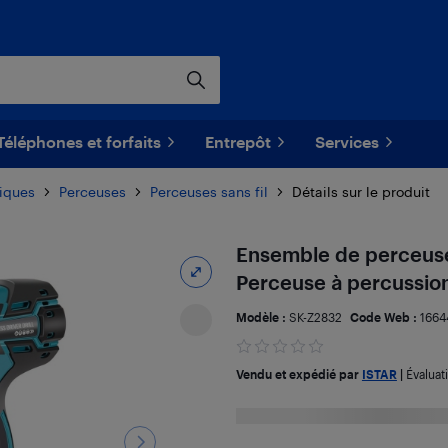
Téléphones et forfaits
Entrepôt
Services
riques
Perceuses
Perceuses sans fil
Détails sur le produit
Ensemble de perceuse
Perceuse à percussion
Modèle :
SK-Z2832
Code Web :
1664
Vendu et expédié par
ISTAR
|
Évaluat