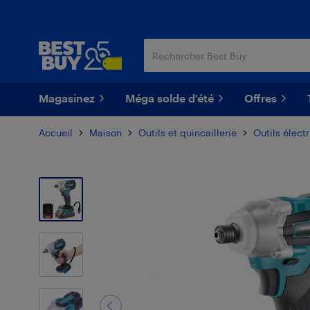
Passer
Passer
au
au
contenu
pied
principal
de
page
Magasinez
Méga solde d'été
Offres
Accueil
Maison
Outils et quincaillerie
Outils élect