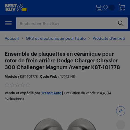
Passer
Passer
au
au
contenu
pied
principal
de
page
Accueil
GPS et électronique pour l'auto
Produits d’entretien
Ensemble de plaquettes en céramique pour
rotor de frein arrière Dodge Charger Chrysler
300 Challenger Magnum Avenger K8T-101778
Modèle :
K8T-101778
Code Web :
17442148
Vendu et expédié par
Transit Auto
|
Évaluation du vendeur
4,4
; (14
évaluations)