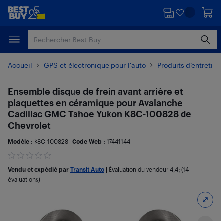
Passer
Passer
au
au
contenu
pied
principal
de
page
Accueil
GPS et électronique pour l'auto
Produits d’entretien
Ensemble disque de frein avant arrière et
plaquettes en céramique pour Avalanche
Cadillac GMC Tahoe Yukon K8C-100828 de
Chevrolet
Modèle :
K8C-100828
Code Web :
17441144
Vendu et expédié par
Transit Auto
|
Évaluation du vendeur
4,4
; (14
évaluations)